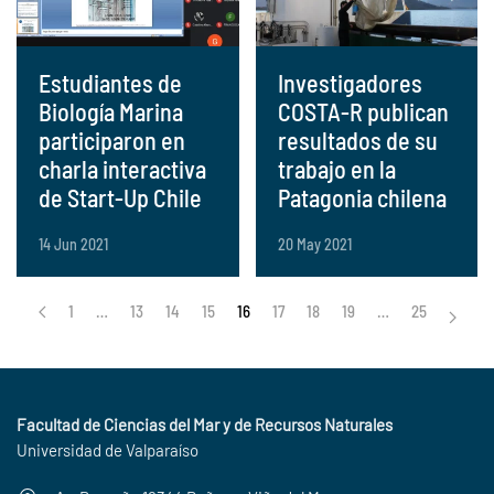
Estudiantes de
Investigadores
Biología Marina
COSTA-R publican
participaron en
resultados de su
charla interactiva
trabajo en la
de Start-Up Chile
Patagonia chilena
14 Jun 2021
20 May 2021
1
…
13
14
15
16
17
18
19
…
25
Facultad de Ciencias del Mar y de Recursos Naturales
Universidad de Valparaíso