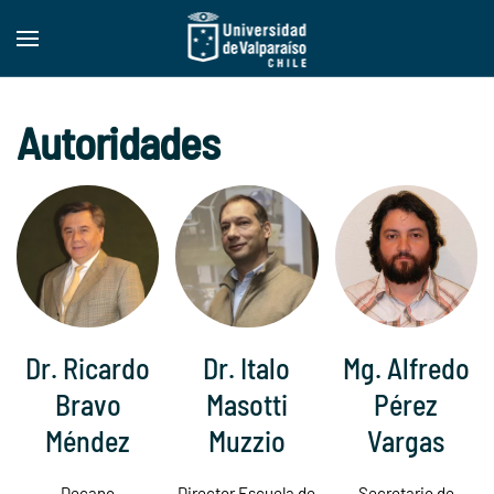
Skip to main content
Autoridades
Dr. Ricardo
Dr. Italo
Mg. Alfredo
Bravo
Masotti
Pérez
Méndez
Muzzio
Vargas
Decano
Director Escuela de
Secretario de