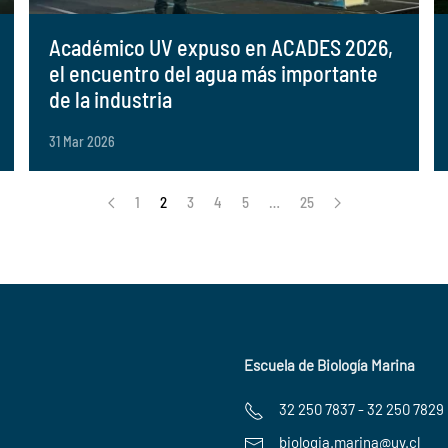
Académico UV expuso en ACADES 2026,
el encuentro del agua más importante
de la industria
31 Mar 2026
1
2
3
4
5
…
25
Escuela de Biología Marina
32 250 7837 - 32 250 7829
biologia.marina@uv.cl