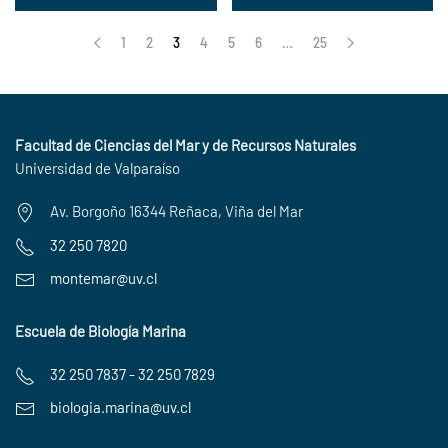
1
2
3
4
5
6
…
25
Facultad de Ciencias del Mar y de Recursos Naturales
Universidad de Valparaíso
Av. Borgoño 16344 Reñaca, Viña del Mar
32 250 7820
montemar@uv.cl
Escuela de Biología Marina
32 250 7837 - 32 250 7829
biologia.marina@uv.cl