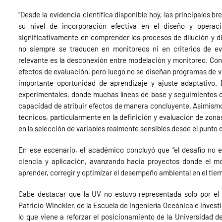
“Desde la evidencia científica disponible hoy, las principales b
su nivel de incorporación efectiva en el diseño y operac
significativamente en comprender los procesos de dilución y d
no siempre se traducen en monitoreos ni en criterios de e
relevante es la desconexión entre modelación y monitoreo. Con 
efectos de evaluación, pero luego no se diseñan programas de vi
importante oportunidad de aprendizaje y ajuste adaptativo. 
experimentales, donde muchas líneas de base y seguimientos ca
capacidad de atribuir efectos de manera concluyente. Asimismo,
técnicos, particularmente en la definición y evaluación de zon
en la selección de variables realmente sensibles desde el punto d
En ese escenario, el académico concluyó que “el desafío no e
ciencia y aplicación, avanzando hacia proyectos donde el m
aprender, corregir y optimizar el desempeño ambiental en el tie
Cabe destacar que la UV no estuvo representada solo por e
Patricio Winckler, de la Escuela de Ingeniería Oceánica e inve
lo que viene a reforzar el posicionamiento de la Universidad d