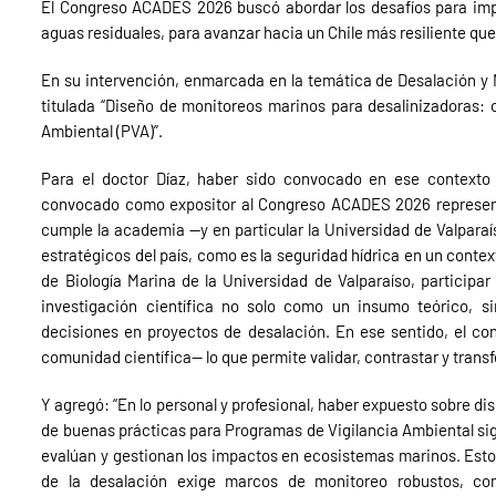
El Congreso ACADES 2026 buscó abordar los desafíos para impu
aguas residuales, para avanzar hacia un Chile más resiliente que
En su intervención, enmarcada en la temática de Desalación y
titulada “Diseño de monitoreos marinos para desalinizadoras: 
Ambiental (PVA)”.
Para el doctor Díaz, haber sido convocado en ese contexto 
convocado como expositor al Congreso ACADES 2026 representa,
cumple la academia —y en particular la Universidad de Valpara
estratégicos del país, como es la seguridad hídrica en un conte
de Biología Marina de la Universidad de Valparaíso, participa
investigación científica no solo como un insumo teórico, 
decisiones en proyectos de desalación. En ese sentido, el con
comunidad científica— lo que permite validar, contrastar y trans
Y agregó: “En lo personal y profesional, haber expuesto sobre di
de buenas prácticas para Programas de Vigilancia Ambiental signi
evalúan y gestionan los impactos en ecosistemas marinos. Esto 
de la desalación exige marcos de monitoreo robustos, com