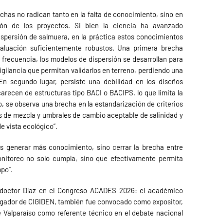
rechas no radican tanto en la falta de conocimiento, sino en
ión de los proyectos. Si bien la ciencia ha avanzado
ispersión de salmuera, en la práctica estos conocimientos
valuación suficientemente robustos. Una primera brecha
frecuencia, los modelos de dispersión se desarrollan para
gilancia que permitan validarlos en terreno, perdiendo una
En segundo lugar, persiste una debilidad en los diseños
recen de estructuras tipo BACI o BACIPS, lo que limita la
 se observa una brecha en la estandarización de criterios
as de mezcla y umbrales de cambio aceptable de salinidad y
e vista ecológico”.
s generar más conocimiento, sino cerrar la brecha entre
onitoreo no solo cumpla, sino que efectivamente permita
mpo”.
l doctor Díaz en el Congreso ACADES 2026: el académico
stigador de CIGIDEN, también fue convocado como expositor,
e Valparaíso como referente técnico en el debate nacional