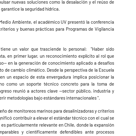
lsar nuevas soluciones como la desalación y el reúso de
 garantice la seguridad hídrica.
 Medio Ambiente, el académico UV presentó la conferencia
criterios y buenas prácticas para Programas de Vigilancia
tiene un valor que trasciende lo personal: "Haber sido
 en primer lugar, un reconocimiento explícito al rol que
íso— en la generación de conocimiento aplicado a desafíos
xto de cambio climático. Desde la perspectiva de la Escuela
r en un espacio de esta envergadura implica posicionar la
sino como un soporte técnico concreto para la toma de
greso reunió a actores clave —sector público, industria y
ferir metodologías bajo estándares internacionales ".
seño de monitoreos marinos para desalinizadoras y criterios
ficó contribuir a elevar el estándar técnico con el cual se
es particularmente relevante en Chile, donde la expansión
parables y científicamente defendibles ante procesos