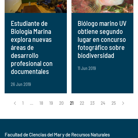
Estudiante de
Biólogo marino UV
Biología Marina
obtiene segundo
explora nuevas
lugar en concurso
áreas de
fotográfico sobre
desarrollo
biodiversidad
profesional con
11 Jun 2019
documentales
26 Jun 2019
1
…
18
19
20
21
22
23
24
25
Facultad de Ciencias del Mar y de Recursos Naturales