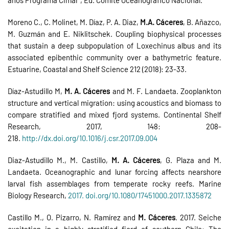
Moreno C., C. Molinet, M. Díaz, P. A. Diaz,
M.A. Cáceres
, B. Añazco,
M. Guzmán and E. Niklitschek. Coupling biophysical processes
that sustain a deep subpopulation of Loxechinus albus and its
associated epibenthic community over a bathymetric feature.
Estuarine, Coastal and Shelf Science 212 (2018): 23-33.
Díaz-Astudillo M,
M. A. Cáceres
and M. F. Landaeta. Zooplankton
structure and vertical migration: using acoustics and biomass to
compare stratified and mixed fjord systems. Continental Shelf
Research, 2017, 148: 208-
218.
http://dx.doi.org/10.1016/j.csr.2017.09.004
Diaz-Astudillo M., M. Castillo,
M. A. Cáceres
, G. Plaza and M.
Landaeta. Oceanographic and lunar forcing affects nearshore
larval fish assemblages from temperate rocky reefs. Marine
Biology Research,
2017. doi.org/10.1080/17451000.2017.1335872
Castillo M., O. Pizarro, N. Ramírez and
M. Cáceres
. 2017. Seiche
excitation in a highly stratified fjord of southern Chile: The