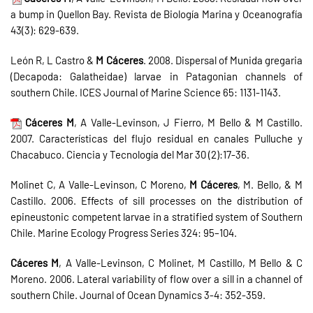
a bump in Quellon Bay. Revista de Biología Marina y Oceanografía
43(3): 629-639.
León R, L Castro &
M Cáceres
. 2008. Dispersal of Munida gregaria
(Decapoda: Galatheidae) larvae in Patagonian channels of
southern Chile. ICES Journal of Marine Science 65: 1131-1143.
Cáceres M
, A Valle-Levinson, J Fierro, M Bello & M Castillo.
2007. Características del flujo residual en canales Pulluche y
Chacabuco. Ciencia y Tecnología del Mar 30 (2):17-36.
Molinet C, A Valle-Levinson, C Moreno,
M Cáceres
, M. Bello, & M
Castillo. 2006. Effects of sill processes on the distribution of
epineustonic competent larvae in a stratified system of Southern
Chile. Marine Ecology Progress Series 324: 95–104.
Cáceres M
, A Valle-Levinson, C Molinet, M Castillo, M Bello & C
Moreno. 2006. Lateral variability of flow over a sill in a channel of
southern Chile. Journal of Ocean Dynamics 3-4: 352-359.