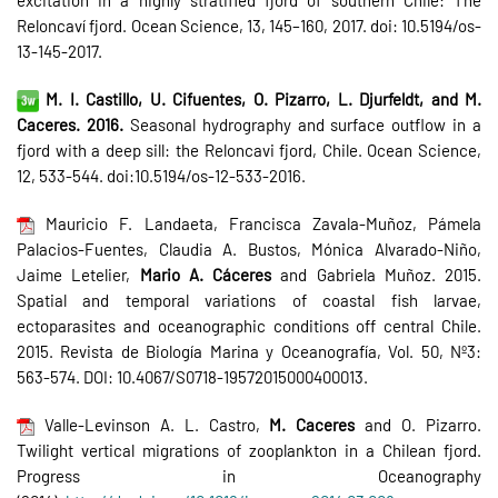
Reloncaví fjord. Ocean Science, 13, 145–160, 2017. doi: 10.5194/os-
13-145-2017.
M. I. Castillo, U. Cifuentes, O. Pizarro, L. Djurfeldt, and M.
Caceres. 2016.
Seasonal hydrography and surface outflow in a
fjord with a deep sill: the Reloncavi fjord, Chile. Ocean Science,
12, 533-544. doi:10.5194/os-12-533-2016.
Mauricio F. Landaeta, Francisca Zavala-Muñoz, Pámela
Palacios-Fuentes, Claudia A. Bustos, Mónica Alvarado-Niño,
Jaime Letelier,
Mario A. Cáceres
and Gabriela Muñoz. 2015.
Spatial and temporal variations of coastal fish larvae,
ectoparasites and oceanographic conditions off central Chile.
2015. Revista de Biología Marina y Oceanografía, Vol. 50, Nº3:
563-574. DOI: 10.4067/S0718-19572015000400013.
Valle-Levinson A. L. Castro,
M. Caceres
and O. Pizarro.
Twilight vertical migrations of zooplankton in a Chilean fjord.
Progress in Oceanography