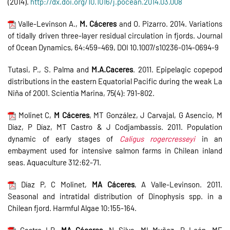
(2014).
http://dx.doi.org/10.1016/j.pocean.2014.03.008
Valle-Levinson A.,
M. Cáceres
and O. Pizarro. 2014. Variations
of tidally driven three-layer residual circulation in fjords. Journal
of Ocean Dynamics, 64:459–469, DOI 10.1007/s10236-014-0694-9
Tutasi, P., S. Palma and
M.A.Caceres
. 2011. Epipelagic copepod
distributions in the eastern Equatorial Pacific during the weak La
Niña of 2001. Scientia Marina, 75(4): 791-802.
Molinet C,
M Cáceres
, MT González, J Carvajal, G Asencio, M
Díaz, P Díaz, MT Castro & J Codjambassis. 2011. Population
dynamic of early stages of
Caligus rogercresseyi
in an
embayment used for intensive salmon farms in Chilean inland
seas. Aquaculture 312:62-71.
Díaz P, C Molinet,
MA Cáceres
, A Valle-Levinson. 2011.
Seasonal and intratidal distribution of Dinophysis spp. in a
Chilean fjord. Harmful Algae 10:155-164.
Castro LR,
MA Cáceres
, N Silva, MI Muñoz, R León, MF