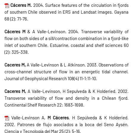
Cáceres M.
2004. Surface features of the circulation in fjords
of southern Chile observed in ERS and Landsat images. Gayana
68 (2): 71-76.
Cáceres M
& A Valle-Levinson. 2004. Transverse variability of
flow on both sides of a sill/contraction combination in a fjord-like
inlet of southern Chile. Estuarine, coastal and shelf sciences 60
(2): 325-338.
Caceres M,
A Valle-Levinson & L Atkinson. 2003. Observations of
cross-channel structure of flow in an energetic tidal channel.
Journal of Geophysical Research 108(4) 11-1:11-10.
Caceres M,
A Valle-Levinson, H Sepulveda & K Holderied. 2002.
Transverse variability of flow and density in a Chilean fjord.
Continental Shelf Research 22: 1683-1698.
Valle-Levinson A,
M Cáceres
, H Sepúlveda & K Holderied.
2002. Patrones de flujo asociados a la boca del Seno Aysén.
Ciencia y Tecnología del Mar 25 (2): 5-16.